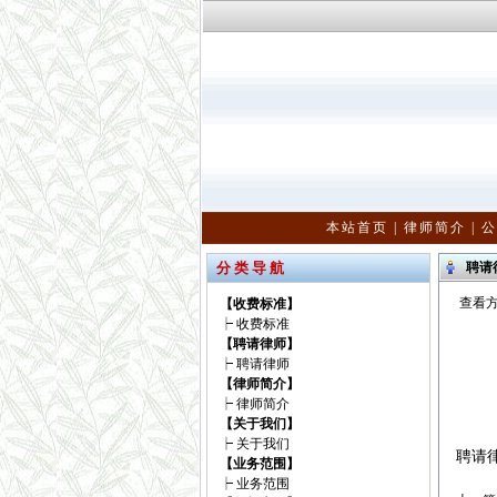
本站首页
|
律师简介
|
公
分 类 导 航
聘请
查看方
【收费标准】
┝
收费标准
【聘请律师】
┝
聘请律师
【律师简介】
┝
律师简介
【关于我们】
┝
关于我们
聘请
【业务范围】
┝
业务范围