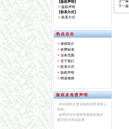
上一篇
【版权声明】
下一篇
┝
版权声明
【联系方式】
┝
联系方式
热 点 点 击
律师简介
收费标准
业务范围
关于我们
联系方式
版权声明
聘请律师
版 权 及 免 责 声 明
本站资料文章其版权归作者本人
所有。
如果有任何侵犯您版权的地方，
请尽快与本站联系!