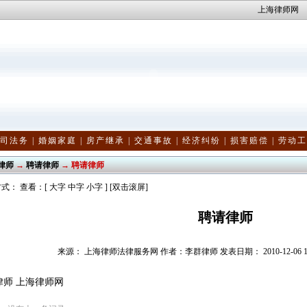
上海律师网
司法务
|
婚姻家庭
|
房产继承
|
交通事故
|
经济纠纷
|
损害赔偿
|
劳动工
律师
→
聘请律师
→ 聘请律师
式： 查看：[
大字
中字
小字
] [双击滚屏]
聘请律师
来源： 上海律师法律服务网 作者：李群律师 发表日期： 2010-12-06 13:2
律师
上海律师网