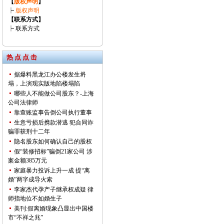
【
版权声明
】
┝
版权声明
【联系方式】
┝
联系方式
热 点 点 击
据爆料黑龙江办公楼发生坍
塌，上演现实版地陷楼塌陷
哪些人不能做公司股东？-上海
公司法律师
靠查账监事告倒公司执行董事
生意亏损后携款潜逃 犯合同诈
骗罪获刑十二年
隐名股东如何确认自己的股权
假“装修招标”骗倒21家公司 涉
案金额385万元
家庭暴力投诉上升一成 提“离
婚”两字成导火索
李家杰代孕产子继承权成疑 律
师指地位不如婚生子
美刊:假离婚现象凸显出中国楼
市“不祥之兆”