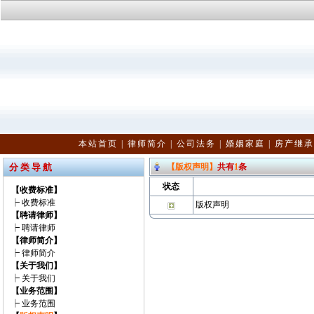
本站首页
|
律师简介
|
公司法务
|
婚姻家庭
|
房产继承
分 类 导 航
【版权声明】
共有
1
条
状态
【收费标准】
┝
收费标准
版权声明
【聘请律师】
┝
聘请律师
【律师简介】
┝
律师简介
【关于我们】
┝
关于我们
【业务范围】
┝
业务范围