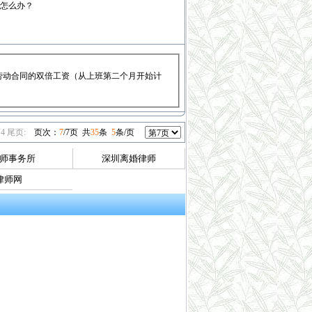
怎么办？
劳动合同的双倍工资（从上班第二个月开始计
页
4
尾页
:
页次：
7
/7页 共
35
条
5
条/页
师事务所
深圳离婚律师
律师网