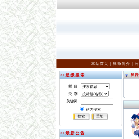
本站首页
|
律师简介
|
公
>> 超 级 搜 索
留言
栏 目
类 别
关键词
站内搜索
>> 最 新 公 告