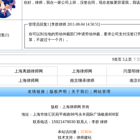
你好，律师，我在一家公司上班，没签合同，现在老板要辞退我，我该
管理员回复1 [李群律师 2011-08-04 14:50:51]
你可以到当地的劳动仲裁部门申请劳动仲裁，要求公司支付没签订
复(1)
算，不超过十一个月）。
9
首页
3
上页
下
上海离婚律师网
上海律师网
闫显明律
上海律师网
南京继承律师
南京
友情链接
|
版权声明
|
关于我们
|
网站管理
版权：
上海律师网
所有
地址：上海市徐汇区宛平南路98号永丰国际广场银座808室
联系电话：15921479030 联系人：李群 律师
本站访问量：
323034
技术支持：
律师建站