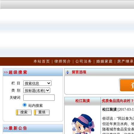
本站首页
|
律师简介
|
公司法务
|
婚姻家庭
|
房产继承
>> 超 级 搜 索
留言选项
栏 目
类 别
关键词
松江装潢
劣质食品流向农村？
站内搜索
松江装潢
[2017-03-1
俗话说：“民以食为
但近年来注水肉、地
>> 最 新 公 告
随着城市食品安全